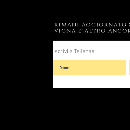
rimani aggiornato s
vigna e altro anco
Iscrivi a Tellenae