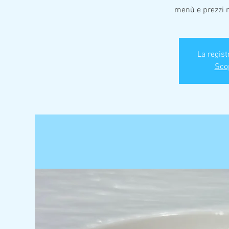
menù e prezzi n
La regist
Scop